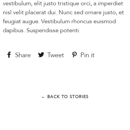
vestibulum, elit justo tristique orci, a imperdiet
nisl velit placerat dui. Nunc sed ornare justo, et
feugiat augue. Vestibulum rhoncus euismod
dapibus. Suspendisse potenti.
Share
Share
Tweet
Tweet
Pin it
Pin
on
on
on
Facebook
Twitter
Pinterest
← BACK TO STORIES